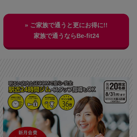
» ご家族で通うと更にお得に!!
家族で通うならBe‐fit24