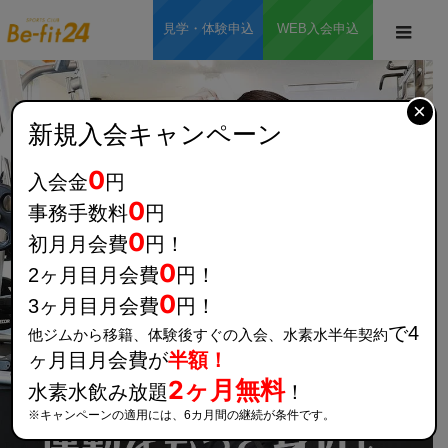
見学・体験申込
WEB入会申込
メニ
×
新規入会キャンペーン
0
入会金
円
0
事務手数料
円
0
初月月会費
円！
0
2ヶ月目月会費
円！
0
3ヶ月目月会費
円！
で4
他ジムから移籍、体験後すぐの入会、水素水半年契約
半額！
ヶ月目月会費が
2ヶ月無料
水素水飲み放題
！
※キャンペーンの適用には、6カ月間の継続が条件です。