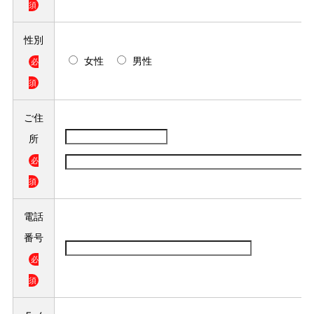
須
性別
女性
男性
必
須
ご住
所
必
須
電話
番号
必
須