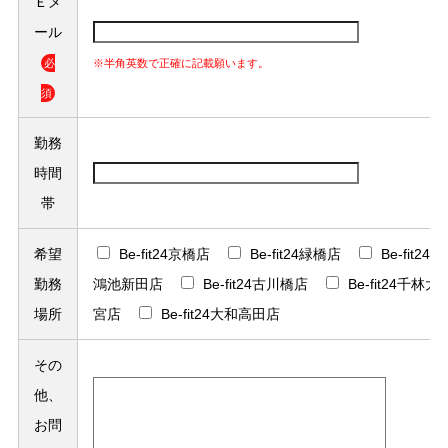
Ｅメ
ール
必
※半角英数で正確に記載願います。
須
勤務
時間
帯
希望
Be-fit24京橋店
Be-fit24緑橋店
Be-fit24
勤務
鴻池新田店
Be-fit24古川橋店
Be-fit24千林大
場所
宮店
Be-fit24大和高田店
その
他、
お問