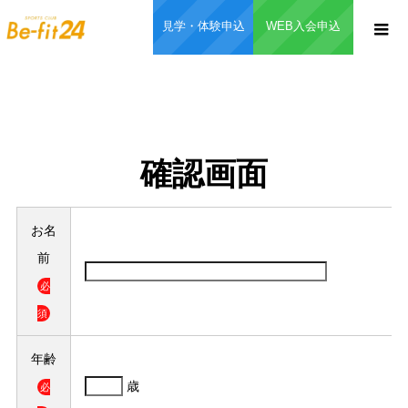
見学・体験申込
WEB入会申込
確認画面
お名
前
必
須
年齢
歳
必